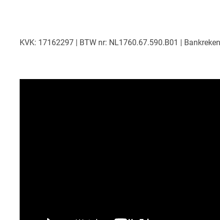
KVK: 17162297 | BTW nr: NL1760.67.590.B01 | Bankrek