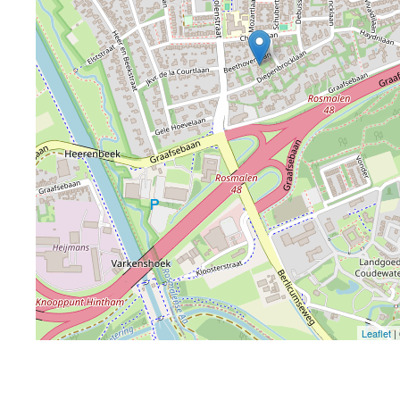
Leaflet
|